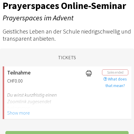
Prayerspaces Online-Seminar
Prayerspaces im Advent
Geistliches Leben an der Schule niedrigschwellig und
transparent anbieten.
TICKETS
Teilnahme
Sales ended
What does
CHF0.00
that mean?
Du wirst kurzfristig einen
Zoomlink zugesendet
bekommen.
Show more