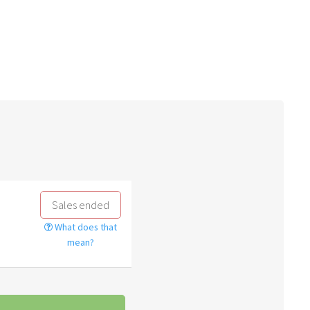
Sales ended
What does that
mean?