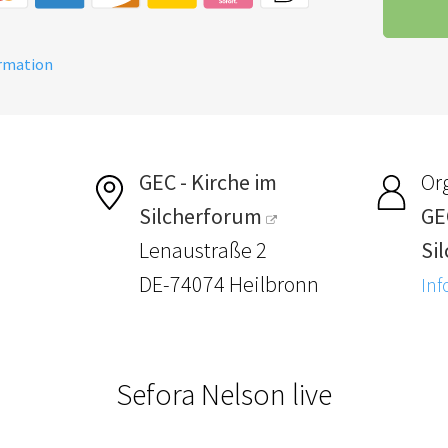
ormation
GEC - Kirche im
Or
Silcherforum
GE
Lenaustraße 2
Si
DE-74074 Heilbronn
Inf
Sefora Nelson live