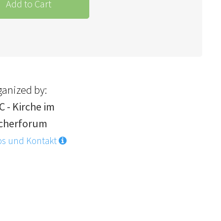
Add to Cart
ganized by:
C - Kirche im
lcherforum
os und Kontakt