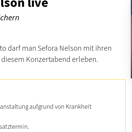
lson live
ichern
o darf man Sefora Nelson mit ihren
n diesem Konzertabend erleben.
eranstaltung aufgrund von Krankheit
rsatztermin.