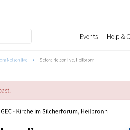
Events
Help & 
ora Nelson live
Sefora Nelson live, Heilbronn
past.
GEC - Kirche im Silcherforum, Heilbronn