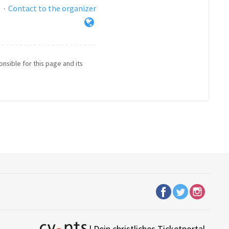
s
·
Contact to the organizer
onsible for this page and its
| Dein christliches Ticketportal