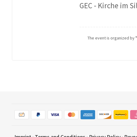
GEC - Kirche im S
The event is organized by
Imprint
·
Terms and Conditions
·
Privacy Policy
·
Revo