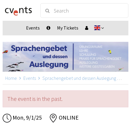
Events
My Tickets
Home
Events
Sprachengebet und dessen Auslegung
Spra
The event is in the past.
Mon, 9/1/25
ONLINE