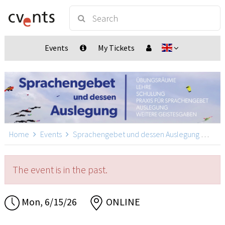
Events
My Tickets
Home
Events
Sprachengebet und dessen Auslegung
Spra
The event is in the past.
Mon, 6/15/26
ONLINE