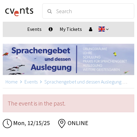
Events
My Tickets
Home
Events
Sprachengebet und dessen Auslegung
Spra
The event is in the past.
Mon, 12/15/25
ONLINE