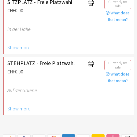
SITZPLATZ - Freie Platzwahl
Currently no
sale
CHF0.00
What does
that mean?
In der Halle
Show more
Kinder bis 12 Jahre
benötigen kein Ticket (Ticket
ab 13 Jahren notwendig).
STEHPLATZ - Freie Platzwahl
Currently no
sale
CHF0.00
What does
that mean?
Auf der Galerie
Show more
Kinder bis 12 Jahre
benötigen kein Ticket (Ticket
ab 13 Jahren notwendig).