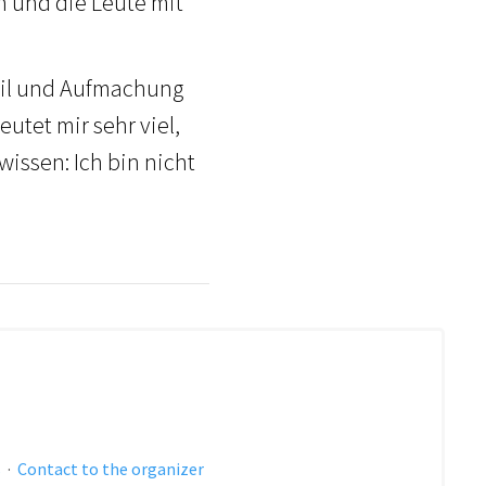
n und die Leute mit
 Stil und Aufmachung
eutet mir sehr viel,
issen: Ich bin nicht
s
·
Contact to the organizer