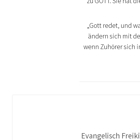
zu GOTT. Sie hat d
„Gott redet, und wa
ändern sich mit der
wenn Zuhörer sich i
Evangelisch Freik