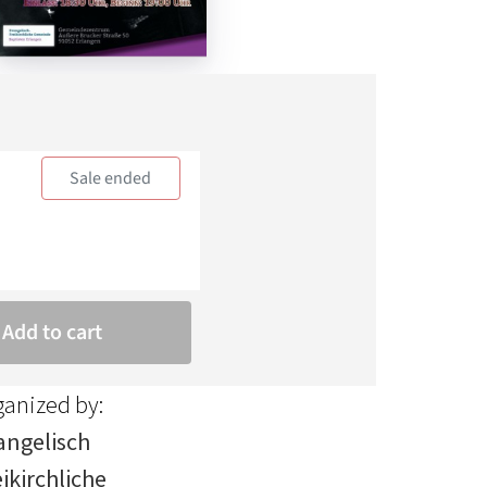
ganized by:
angelisch
ikirchliche