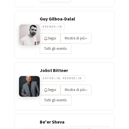
Guy Gilboa-Dalal
REDNER/-IN
Segui
Mostra di più
Tutti gli eventi
Jobst Bittner
AUTOR/-IN, REDNER/-IN
Segui
Mostra di più
Tutti gli eventi
Be'er Sheva