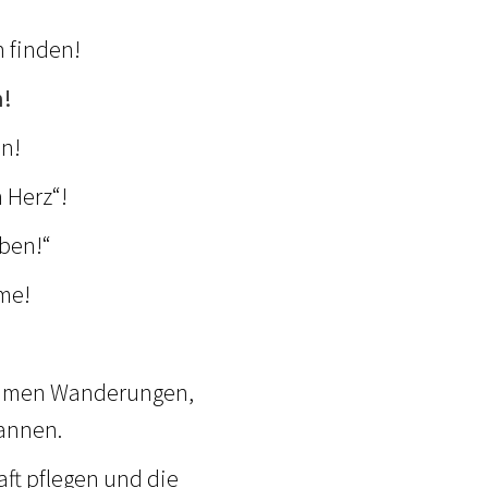
n finden!
n!
en!
 Herz“!
eben!“
mme!
nsamen Wanderungen,
pannen.
ft pflegen und die