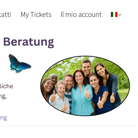
atti
My Tickets
Il mio account