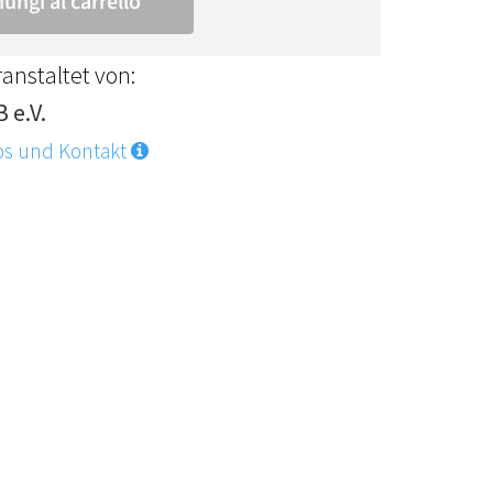
anstaltet von:
 e.V.
os und Kontakt
?