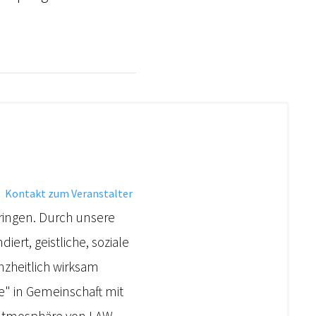
·
Kontakt zum Veranstalter
dringen. Durch unsere
ert, geistliche, soziale
zheitlich wirksam
e" in Gemeinschaft mit
e Atmosphäre von LAW