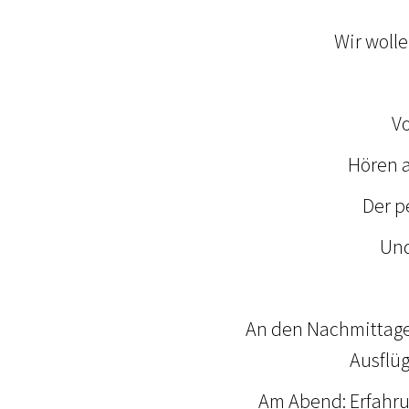
Wir woll
A
V
Hören 
Der p
Und
An den Nachmittage
Ausflü
Am Abend: Erfahru