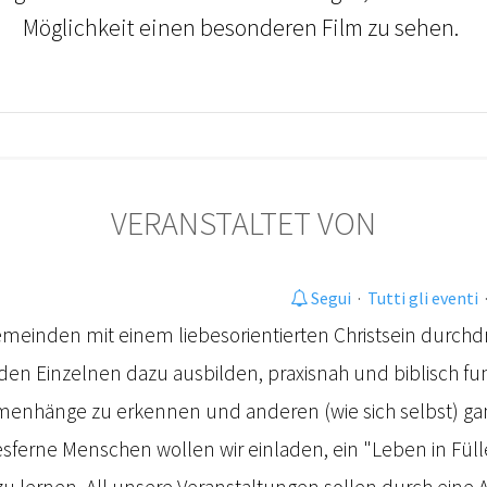
Möglichkeit einen besonderen Film zu sehen.
VERANSTALTET VON
Segui
·
Tutti gli eventi
Gemeinden mit einem liebesorientierten Christsein durch
en Einzelnen dazu ausbilden, praxisnah und biblisch fundi
nhänge zu erkennen und anderen (wie sich selbst) gan
sferne Menschen wollen wir einladen, ein "Leben in Füll
zu lernen. All unsere Veranstaltungen sollen durch ein