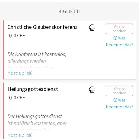
BIGLIETTI
Christliche Glaubenskonferenz
Vendita
conclusa
0,00 CHF
Was
bedeutet das?
Die Konferenz ist kostenlos,
allerdings werden
freiwillige Saatgaben
Mostra di più
ermöglicht.
Heilungsgottesdienst
Vendita
conclusa
0,00 CHF
Was
bedeutet das?
Der Heilungsgottesdienst
ist natürlich kostenlos, aber
es werden freiwillige
Mostra di più
Saatgaben ermöglicht.