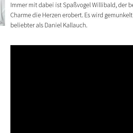
Immer mit dabei ist Spaßvogel Willibald, der b
Charme die Herzen erobert. Es wird gemunkelt,
beliebter als Daniel Kallauch.