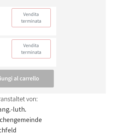
anstaltet von:
ang.-luth.
rchengemeinde
chfeld