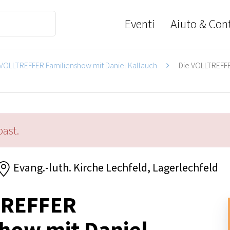
Eventi
Aiuto & Cont
 VOLLTREFFER Familienshow mit Daniel Kallauch
Die VOLLTREFFER
past.
Evang.-luth. Kirche Lechfeld, Lagerlechfeld
TREFFER
how mit Daniel