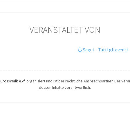
VERANSTALTET VON
Segui
·
Tutti gli eventi
"CrossWalk e.V."
organisiert und ist der rechtliche Ansprechpartner. Der Veran
dessen Inhalte verantwortlich.