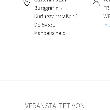
Burggräfin
FR
Kurfürstenstraße 42
WE
DE-54531
Inf
Manderscheid
VERANSTALTET VON