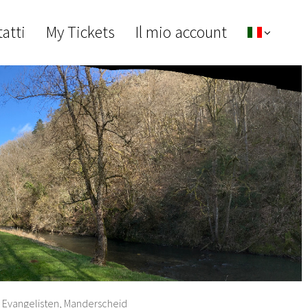
atti
My Tickets
Il mio account
ür Evangelisten, Manderscheid