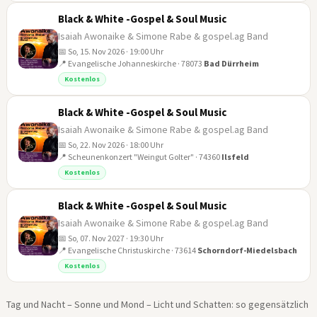
Black & White -Gospel & Soul Music
Isaiah Awonaike & Simone Rabe & gospel.ag Band
📅 So, 15. Nov 2026 · 19:00 Uhr
📍 Evangelische Johanneskirche · 78073
Bad Dürrheim
15
Kostenlos
NOV
Black & White -Gospel & Soul Music
Isaiah Awonaike & Simone Rabe & gospel.ag Band
📅 So, 22. Nov 2026 · 18:00 Uhr
📍 Scheunenkonzert "Weingut Golter" · 74360
Ilsfeld
22
Kostenlos
NOV
Black & White -Gospel & Soul Music
Isaiah Awonaike & Simone Rabe & gospel.ag Band
📅 So, 07. Nov 2027 · 19:30 Uhr
📍 Evangelische Christuskirche · 73614
Schorndorf-Miedelsbach
07
Kostenlos
NOV
Tag und Nacht – Sonne und Mond – Licht und Schatten: so gegensätzlich