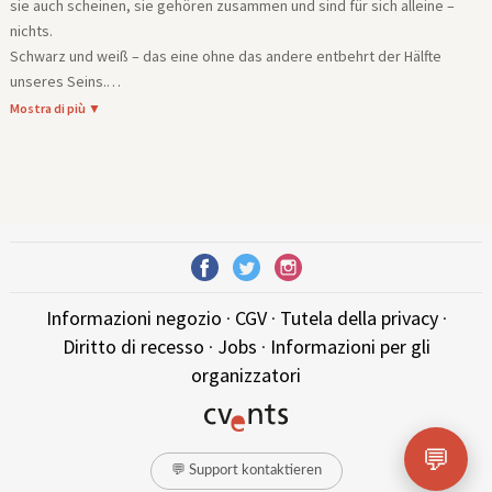
sie auch scheinen, sie gehören zusammen und sind für sich alleine –
nichts.
Schwarz und weiß – das eine ohne das andere entbehrt der Hälfte
unseres Seins.
Mit dem
„Black & White“ – Gospel-/Soul Konzertprogramm
verbindet
Mostra di più ▼
die gospel.ag was Gott uns mit einer wunderbaren schwarzen und
weißen Stimme geschenkt hat - die Gospelmessage zu den Menschen
bringen.
Informazioni negozio
·
CGV
·
Tutela della privacy
·
Diritto di recesso
·
Jobs
·
Informazioni per gli
organizzatori
💬
💬 Support kontaktieren