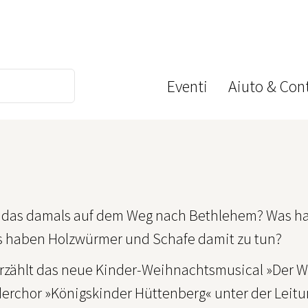
Eventi
Aiuto & Cont
 das damals auf dem Weg nach Bethlehem? Was habe
 haben Holzwürmer und Schafe damit zu tun?
rzählt das neue Kinder-Weihnachtsmusical »Der W
derchor »Königskinder Hüttenberg« unter der Leit