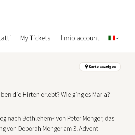
atti
My Tickets
Il mio account
Karte anzeigen
n die Hirten erlebt? Wie ging es Maria?
eg nach Bethlehem« von Peter Menger, das
ung von Deborah Menger am 3. Advent