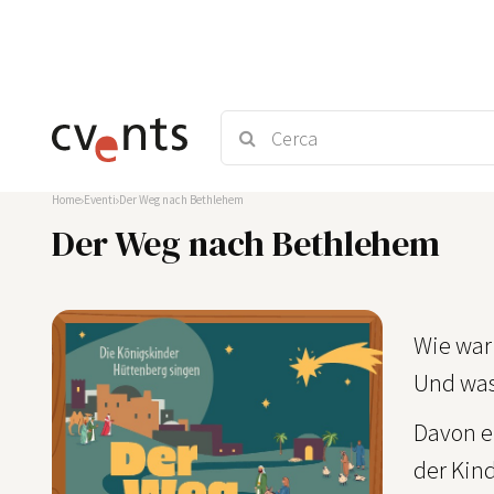
Home
Eventi
Der Weg nach Bethlehem
Der Weg nach Bethlehem
Wie war
Und was
Davon e
der Kin