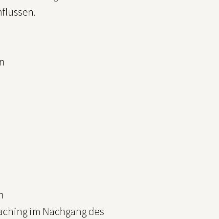
flussen.
en
n
oaching im Nachgang des