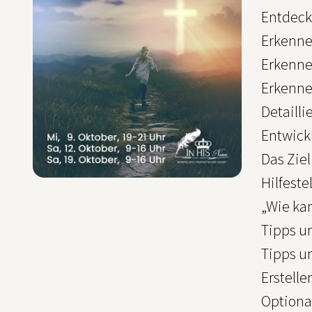
Entdeck
Erkenne
Erkenne
Erkenne
Detaill
Entwick
Das Zie
Hilfeste
„Wie ka
Tipps u
Tipps u
Erstell
Optiona