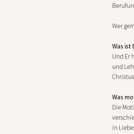
Berufu
Wer gem
Was ist
Und Er h
und Lehr
Christus
Was mot
Die Moti
verschi
in Liebe