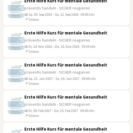
Erste Hilfe Kurs für mentale Gesundheit
präventiv handeln - SICHER reagieren
📅 Sa, 05. Sep 2026 – Sa, 12. Sep 2026 · 09:00 Uhr
05
📍 Online
SEP
Erste Hilfe Kurs für mentale Gesundheit
präventiv handeln - SICHER reagieren
📅 Di, 24. Nov 2026 – Do, 10. Dez 2026 · 19:30 Uhr
24
📍 Online
NOV
Erste Hilfe Kurs für mentale Gesundheit
präventiv handeln - SICHER reagieren
📅 Sa, 23. Jan 2027 – Sa, 30. Jan 2027 · 09:00 Uhr
23
📍 Online
JAN
Erste Hilfe Kurs für mentale Gesundheit
präventiv handeln - SICHER reagieren
📅 Di, 09. Feb 2027 – Do, 25. Feb 2027 · 09:00 Uhr
09
📍 Online
FEB
Erste Hilfe Kurs für mentale Gesundheit