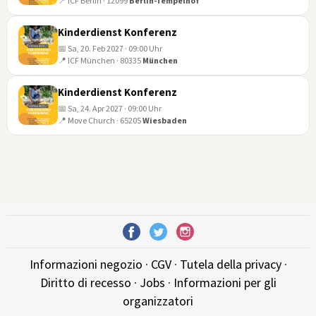
📍 ICF Berlin · 12099
Berlin-Tempelhof
14
NOV
Kinderdienst Konferenz
📅 Sa, 20. Feb 2027 · 09:00 Uhr
📍 ICF München · 80335
München
20
FEB
Kinderdienst Konferenz
📅 Sa, 24. Apr 2027 · 09:00 Uhr
📍 Move Church · 65205
Wiesbaden
24
APR
Informazioni negozio
·
CGV
·
Tutela della privacy
·
Diritto di recesso
·
Jobs
·
Informazioni per gli
organizzatori