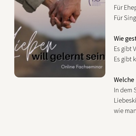
Für Ehep
Für Sing
Wie ges
Es gibt 
Es gibt
Welche 
In dem 
Liebesk
wie man