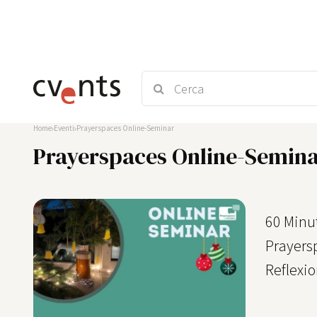
Home
Eventi
Prayerspaces Online-Seminar
Prayerspaces Online-Semin
60 Minu
Prayers
Reflexi