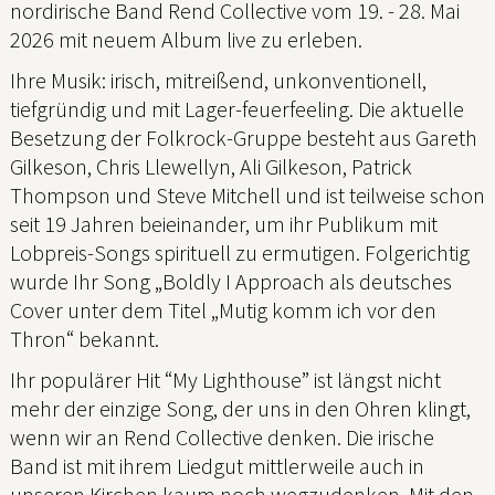
nordirische Band Rend Collective vom 19. - 28. Mai
2026 mit neuem Album live zu erleben.
Ihre Musik: irisch, mitreißend, unkonventionell,
tiefgründig und mit Lager-feuerfeeling. Die aktuelle
Besetzung der Folkrock-Gruppe besteht aus Gareth
Gilkeson, Chris Llewellyn, Ali Gilkeson, Patrick
Thompson und Steve Mitchell und ist teilweise schon
seit 19 Jahren beieinander, um ihr Publikum mit
Lobpreis-Songs spirituell zu ermutigen. Folgerichtig
wurde Ihr Song „Boldly I Approach als deutsches
Cover unter dem Titel „Mutig komm ich vor den
Thron“ bekannt.
Ihr populärer Hit “My Lighthouse” ist längst nicht
mehr der einzige Song, der uns in den Ohren klingt,
wenn wir an Rend Collective denken. Die irische
Band ist mit ihrem Liedgut mittlerweile auch in
unseren Kirchen kaum noch wegzudenken. Mit den