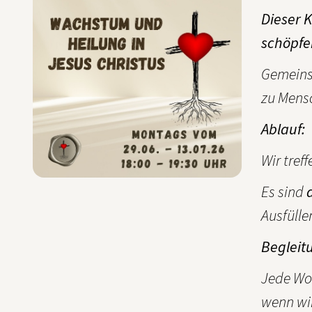
Dieser K
schöpfe
Gemeinsa
zu Mensc
Ablauf:
Wir tref
Es sind
Ausfüllen
Begleitu
Jede Woc
wenn wir