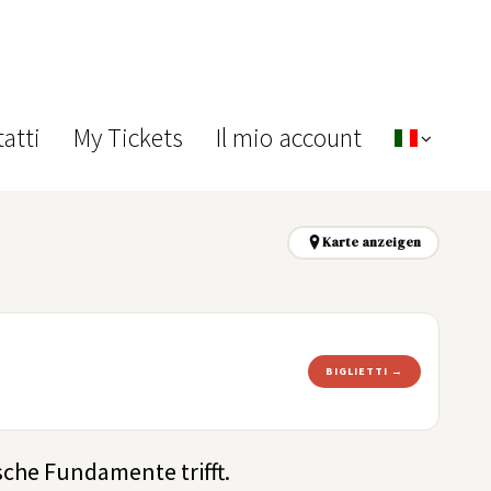
atti
My Tickets
Il mio account
Karte anzeigen
BIGLIETTI →
sche Fundamente trifft.