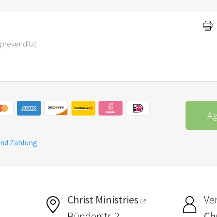
di prevendita)
Ag
und Zahlung
Christ Ministries
Ver
Bünderstr. 2
Chr