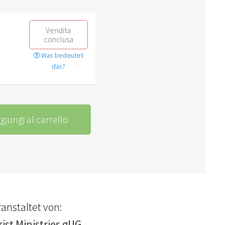
Vendita
conclusa
Was bedeutet
das?
giungi al carrello
anstaltet von:
ist Ministries gUG