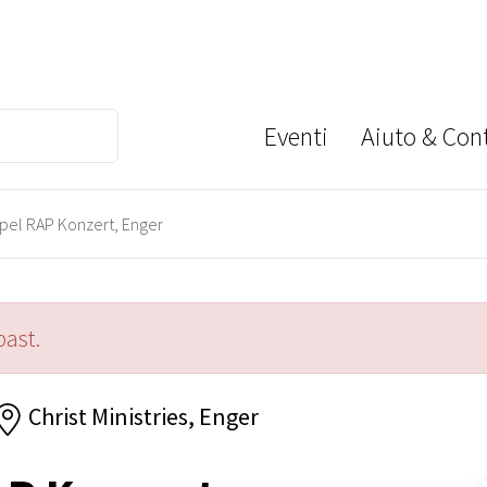
Eventi
Aiuto & Cont
el RAP Konzert, Enger
past.
Christ Ministries, Enger