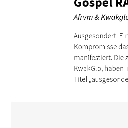
Gospel R
Afrvm & Kwakgl
Ausgesondert. Ei
Kompromisse das 
manifestiert. Die
KwakGlo, haben im
Titel „ausgesonde