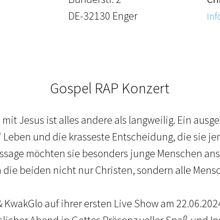
DE-32130 Enger
Inf
Gospel RAP Konzert
 mit Jesus ist alles andere als langweilig. Ein aus
s“ Leben und die krasseste Entscheidung, die sie 
sage möchten sie besonders junge Menschen ans H
die beiden nicht nur Christen, sondern alle Mens
& KwakGlo auf ihrer ersten Live Show am 22.06.2024
licher Abend in Gottes Präsenz voller Spaß und In