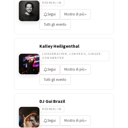
REDNER/-IN
Segui
Mostra di più
Tutti gli eventi
Kalley Heiligenthal
LIEDERMACHER, LOBPREIS, SINGER-
SONGWRITER
Segui
Mostra di più
Tutti gli eventi
DJ Gui Brazil
REDNER/-IN
Segui
Mostra di più