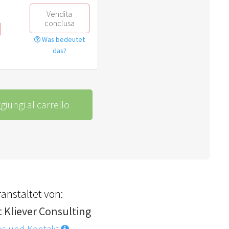
Vendita
conclusa
Was bedeutet
das?
giungi al carrello
anstaltet von:
t Kliever Consulting
os und Kontakt