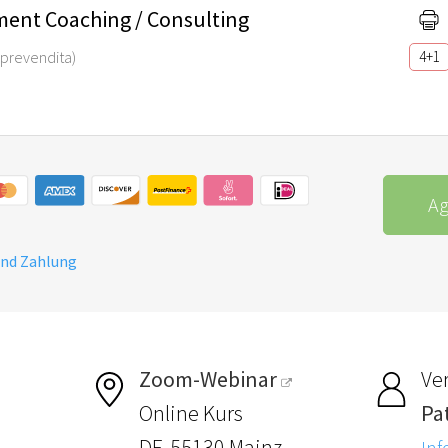
ent Coaching / Consulting
di prevendita)
4+1
Ag
und Zahlung
Zoom-Webinar
Ver
Online Kurs
Pa
DE-55130 Mainz
Inf