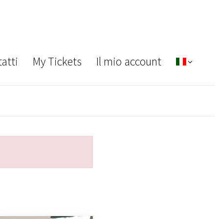
atti
My Tickets
Il mio account