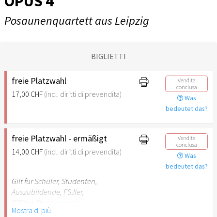
OPUS 4
Posaunenquartett aus Leipzig
BIGLIETTI
freie Platzwahl
Vendita
conclusa
17,00 CHF
(incl. diritti di prevendita)
Was
bedeutet das?
freie Platzwahl - ermäßigt
Vendita
conclusa
14,00 CHF
(incl. diritti di prevendita)
Was
bedeutet das?
Gilt für Schüler, Studenten,
Auszubildende, FSJler,
BFDler, Personen mit
Mostra di più
Behinderungen