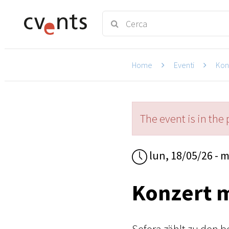
Home
Eventi
Kon
The event is in the 
lun, 18/05/26 - m
Konzert m
Sefora zählt zu den 