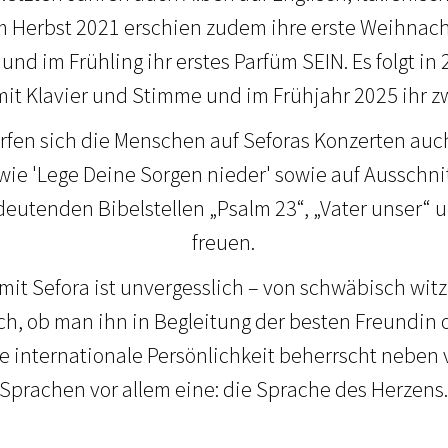
m Herbst 2021 erschien zudem ihre erste Weihnachts
und im Frühling ihr erstes Parfüm SEIN. Es folgt in 
mit Klavier und Stimme und im Frühjahr 2025 ihr z
rfen sich die Menschen auf Seforas Konzerten auc
ie 'Lege Deine Sorgen nieder' sowie auf Ausschnit
eutenden Bibelstellen „Psalm 23“, „Vater unser“ un
freuen.
mit Sefora ist unvergesslich – von schwäbisch witzi
ch, ob man ihn in Begleitung der besten Freundi
e internationale Persönlichkeit beherrscht neben 
Sprachen vor allem eine: die Sprache des Herzens