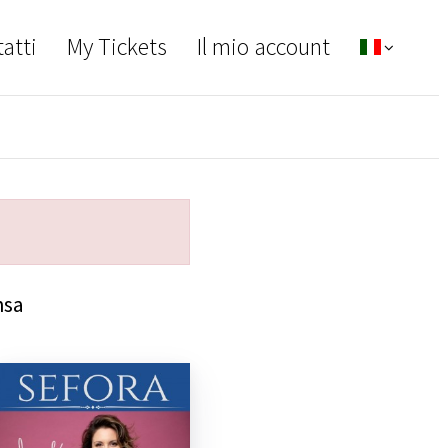
atti
My Tickets
Il mio account
hsa