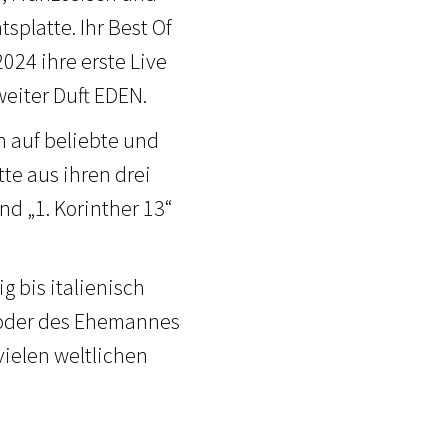
platte. Ihr Best Of
2024 ihre erste Live
weiter Duft EDEN.
h auf beliebte und
te aus ihren drei
d „1. Korinther 13“
g bis italienisch
n oder des Ehemannes
vielen weltlichen
.