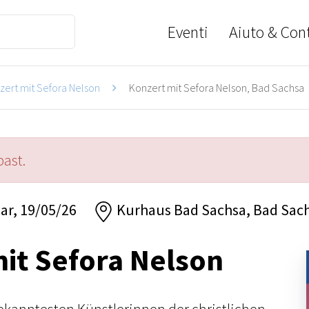
Eventi
Aiuto & Cont
zert mit Sefora Nelson
Konzert mit Sefora Nelson, Bad Sachsa
past.
ar, 19/05/26
Kurhaus Bad Sachsa, Bad Sac
it Sefora Nelson
bekanntesten Künstlerinnen der christlichen