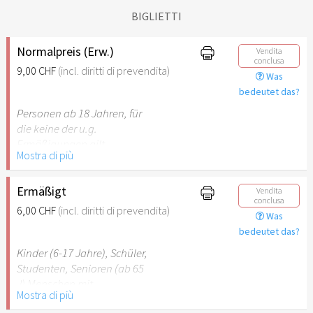
BIGLIETTI
Normalpreis (Erw.)
Vendita
conclusa
9,00 CHF
(incl. diritti di prevendita)
Was
bedeutet das?
Personen ab 18 Jahren, für
die keine der u.g.
Ermäßigungen gilt.
Mostra di più
Ermäßigt
Vendita
conclusa
6,00 CHF
(incl. diritti di prevendita)
Was
bedeutet das?
Kinder (6-17 Jahre), Schüler,
Studenten, Senioren (ab 65
J) Menschen mit
Mostra di più
Behinderung (ab 50%),