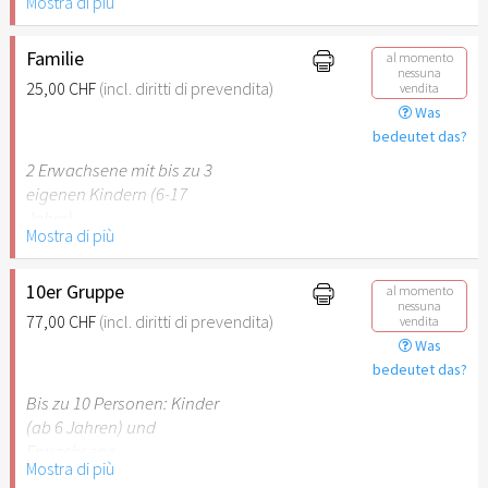
Mostra di più
Behinderung (ab 50%),
Begleitperson. Der jeweilige
Ausweis ist beim Einlass
Familie
al momento
nessuna
vorzulegen.
25,00 CHF
(incl. diritti di prevendita)
vendita
Was
Hinweis: Für Kinder unter 6
bedeutet das?
Jahren ist der Ostergarten
2 Erwachsene mit bis zu 3
Stuttgart nicht
eigenen Kindern (6-17
empfehlenswert.
Jahre).
Mostra di più
Hinweis: Für Kinder unter 6
Jahren ist der Ostergarten
10er Gruppe
al momento
nessuna
Stuttgart nicht
77,00 CHF
(incl. diritti di prevendita)
vendita
empfehlenswert.
Was
bedeutet das?
Bis zu 10 Personen: Kinder
(ab 6 Jahren) und
Erwachsene.
Mostra di più