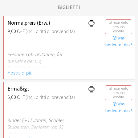
BIGLIETTI
Normalpreis (Erw.)
al momento
nessuna
9,00 CHF
(incl. diritti di prevendita)
vendita
Was
bedeutet das?
Personen ab 18 Jahren, für
die keine der u.g.
Ermäßigungen gilt.
Mostra di più
Ermäßigt
al momento
nessuna
6,00 CHF
(incl. diritti di prevendita)
vendita
Was
bedeutet das?
Kinder (6-17 Jahre), Schüler,
Studenten, Senioren (ab 65
J) Menschen mit