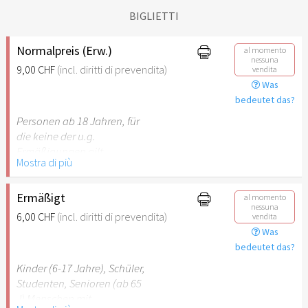
BIGLIETTI
Normalpreis (Erw.)
al momento
nessuna
9,00 CHF
(incl. diritti di prevendita)
vendita
Was
bedeutet das?
Personen ab 18 Jahren, für
die keine der u.g.
Ermäßigungen gilt.
Mostra di più
Ermäßigt
al momento
nessuna
6,00 CHF
(incl. diritti di prevendita)
vendita
Was
bedeutet das?
Kinder (6-17 Jahre), Schüler,
Studenten, Senioren (ab 65
J) Menschen mit