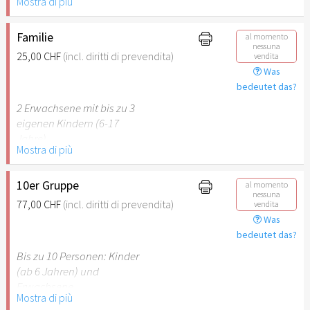
Mostra di più
Behinderung (ab 50%),
Begleitperson. Der jeweilige
Ausweis ist beim Einlass
Familie
al momento
nessuna
vorzulegen.
25,00 CHF
(incl. diritti di prevendita)
vendita
Was
Hinweis: Für Kinder unter 6
bedeutet das?
Jahren ist der Ostergarten
2 Erwachsene mit bis zu 3
Stuttgart nicht
eigenen Kindern (6-17
empfehlenswert.
Jahre).
Mostra di più
Hinweis: Für Kinder unter 6
Jahren ist der Ostergarten
10er Gruppe
al momento
nessuna
Stuttgart nicht
77,00 CHF
(incl. diritti di prevendita)
vendita
empfehlenswert.
Was
bedeutet das?
Bis zu 10 Personen: Kinder
(ab 6 Jahren) und
Erwachsene.
Mostra di più