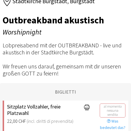
Stadtkirche Burgstädt, Burgstädt
Outbreakband akustisch
Worshipnight
Lobpreisabend mit der OUTBREAKBAND - live und
akustisch in der Stadtkirche Burgstädt.
Wir freuen uns darauf, gemeinsam mit dir unseren
großen GOTT zu feiern!
BIGLIETTI
Sitzplatz Vollzahler, freie
al momento
nessuna
Platzwahl
vendita
22,00 CHF
(incl. diritti di prevendita)
Was
bedeutet das?