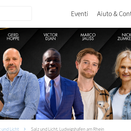
Eventi
Aiuto & Cont
z und Licht
Salz und Licht, Ludwigshafen am Rhein