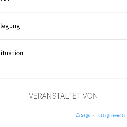
flegung
situation
VERANSTALTET VON
Segui
·
Tutti gli eventi