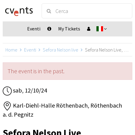
Eventi
My Tickets
Home
Eventi
Sefora Nelson live
Sefora Nelson Live, Röthenbach a. d. Pegnitz
The event is in the past.
sab, 12/10/24
Karl-Diehl-Halle Röthenbach, Röthenbach
a. d. Pegnitz
Sefora Nelson Live