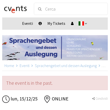
Eventi
My Tickets
Home
Eventi
Sprachengebet und dessen Auslegung
Spra
The event is in the past.
lun, 15/12/25
ONLINE
Condividi