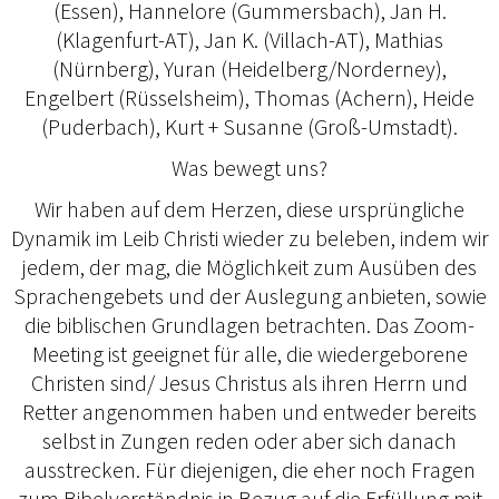
(Essen), Hannelore (Gummersbach), Jan H.
(Klagenfurt-AT), Jan K. (Villach-AT), Mathias
(Nürnberg), Yuran (Heidelberg/Norderney),
Engelbert (Rüsselsheim), Thomas (Achern), Heide
(Puderbach), Kurt + Susanne (Groß-Umstadt).
Was bewegt uns?
Wir haben auf dem Herzen, diese ursprüngliche
Dynamik im Leib Christi wieder zu beleben, indem wir
jedem, der mag, die Möglichkeit zum Ausüben des
Sprachengebets und der Auslegung anbieten, sowie
die biblischen Grundlagen betrachten. Das Zoom-
Meeting ist geeignet für alle, die wiedergeborene
Christen sind/ Jesus Christus als ihren Herrn und
Retter angenommen haben und entweder bereits
selbst in Zungen reden oder aber sich danach
ausstrecken. Für diejenigen, die eher noch Fragen
zum Bibelverständnis in Bezug auf die Erfüllung mit