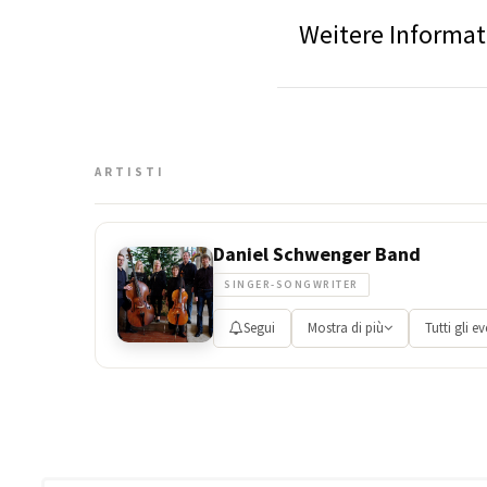
Weitere Informa
ARTISTI
Daniel Schwenger Band
SINGER-SONGWRITER
Segui
Mostra di più
Tutti gli ev