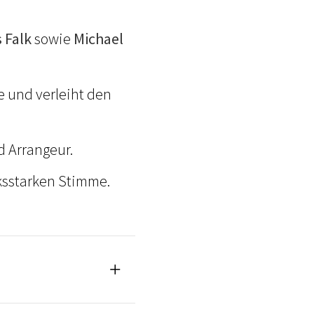
 Falk
sowie
Michael
e und verleiht den
d Arrangeur.
ksstarken Stimme.