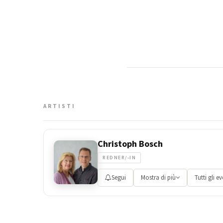
ARTISTI
Christoph Bosch
REDNER/-IN
Segui
Mostra di più
Tutti gli ev