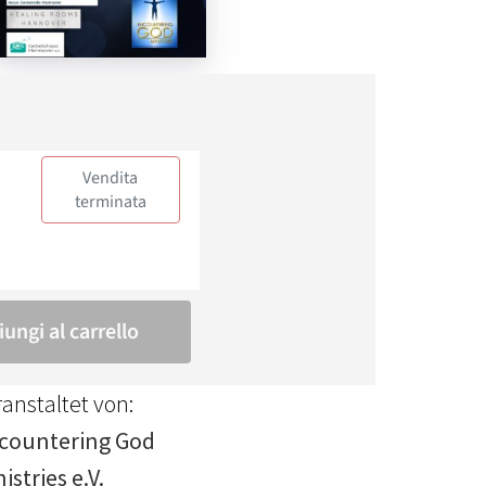
anstaltet von:
countering God
istries e.V.