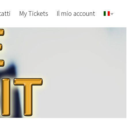
atti
My Tickets
Il mio account