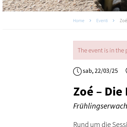
Home
Eventi
Zoé 
The event is in the 
sab, 22/03/25
Zoé – Die
Frühlingserwach
Rund um die Sessi