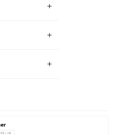
er
ER/-IN