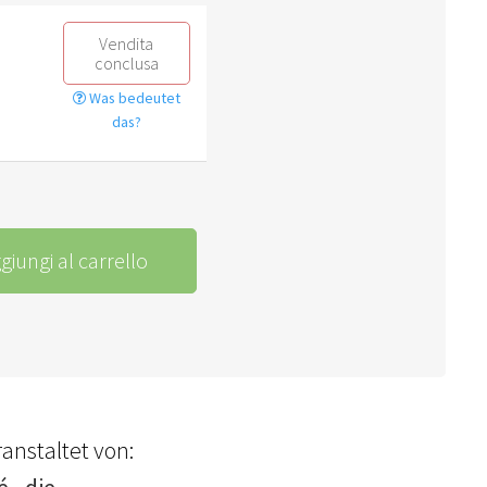
Vendita
conclusa
Was bedeutet
das?
giungi al carrello
anstaltet von:
 - die