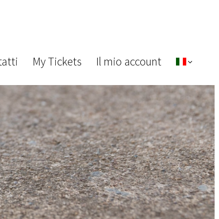
atti
My Tickets
Il mio account