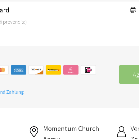
dard
i di prevendita)
Ag
und Zahlung
Momentum Church
Ver
Aarau
Zoé