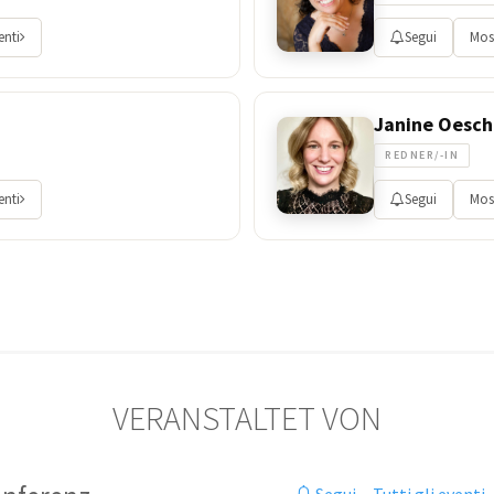
enti
Segui
Most
Janine Oesch
REDNER/-IN
enti
Segui
Most
VERANSTALTET VON
Segui
·
Tutti gli eventi