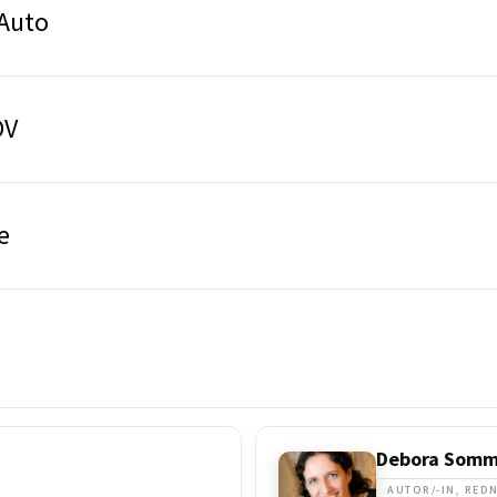
 Auto
ÖV
e
Debora Somm
AUTOR/-IN, REDN