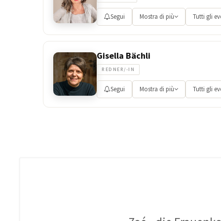
Segui
Mostra di più
Tutti gli ev
Gisella Bächli
REDNER/-IN
Segui
Mostra di più
Tutti gli ev