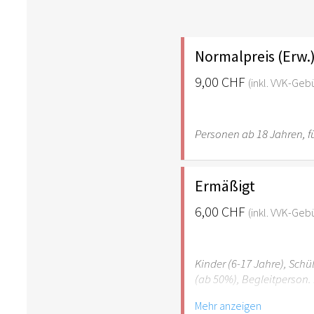
Normalpreis (Erw.
9,00 CHF
(inkl. VVK-Geb
Personen ab 18 Jahren, fü
Ermäßigt
6,00 CHF
(inkl. VVK-Geb
Kinder (6-17 Jahre), Sch
(ab 50%), Begleitperson. 
Mehr anzeigen
Hinweis: Für Kinder unte