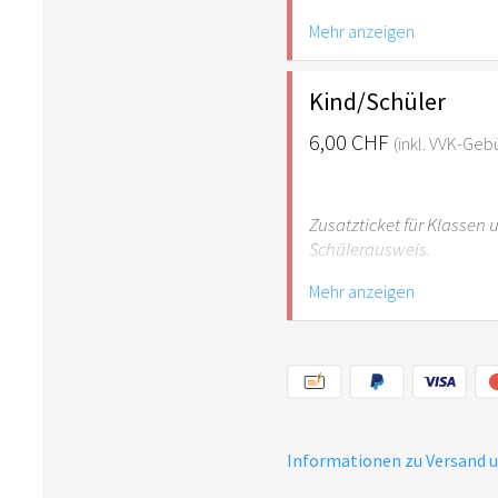
Mehr anzeigen
Hinweis: Für Kinder unte
empfehlenswert.
Kind/Schüler
6,00 CHF
(inkl. VVK-Geb
Zusatzticket für Klassen
Schülerausweis.
Mehr anzeigen
Hinweis: Für Kinder unte
empfehlenswert.
Informationen zu Versand 