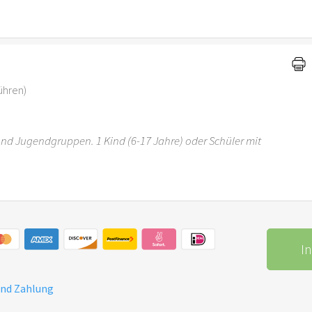
r 6 Jahren ist der Ostergarten Stuttgart nicht
ühren)
 und Jugendgruppen. 1 Kind (6-17 Jahre) oder Schüler mit
r 6 Jahren ist der Ostergarten Stuttgart nicht
I
und Zahlung