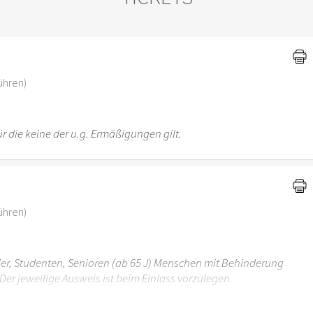
)
ühren)
r die keine der u.g. Ermäßigungen gilt.
ühren)
üler, Studenten, Senioren (ab 65 J) Menschen mit Behinderung
Der jeweilige Ausweis ist beim Einlass vorzulegen.
r 6 Jahren ist der Ostergarten Stuttgart nicht