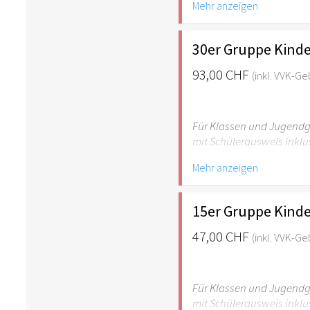
Mehr anzeigen
empfehlenswert.
30er Gruppe Kinde
93,00 CHF
(inkl. VVK-G
Für Klassen und Jugendgr
mit Schülerausweis inklu
Mehr anzeigen
Hinweis: Für Kinder unte
empfehlenswert.
15er Gruppe Kinde
47,00 CHF
(inkl. VVK-G
Für Klassen und Jugendgr
mit Schülerausweis inklu