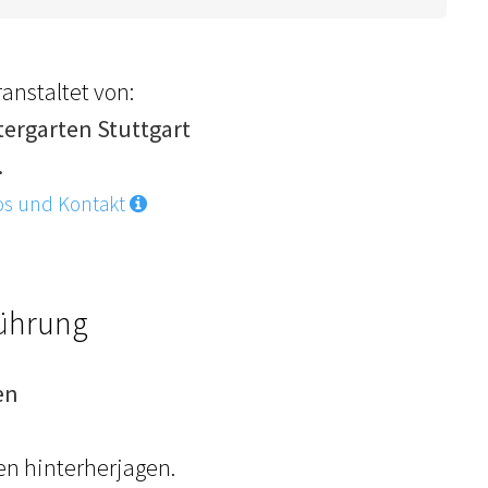
anstaltet von:
tergarten Stuttgart
.
os und Kontakt
Führung
en
en hinterherjagen.