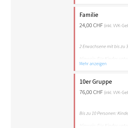
empfehlenswert.
Familie
24,00 CHF
(inkl. VVK-G
2 Erwachsene mit bis zu 3
Hinweis: Für Kinder unte
Mehr anzeigen
empfehlenswert.
10er Gruppe
76,00 CHF
(inkl. VVK-G
Bis zu 10 Personen: Kind
Hinweis: Für Kinder unte