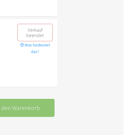
Verkauf
beendet
Was bedeutet
das?
n den Warenkorb