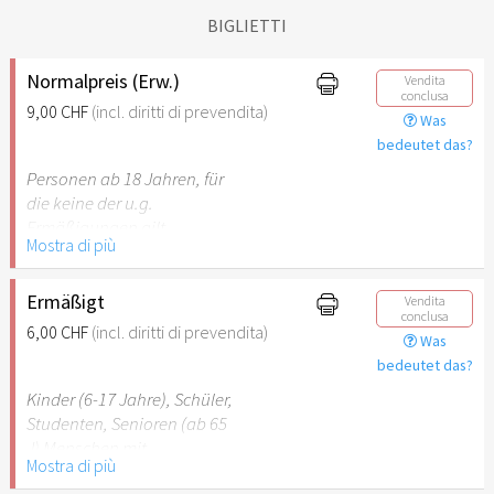
BIGLIETTI
Normalpreis (Erw.)
Vendita
conclusa
9,00 CHF
(incl. diritti di prevendita)
Was
bedeutet das?
Personen ab 18 Jahren, für
die keine der u.g.
Ermäßigungen gilt.
Mostra di più
Ermäßigt
Vendita
conclusa
6,00 CHF
(incl. diritti di prevendita)
Was
bedeutet das?
Kinder (6-17 Jahre), Schüler,
Studenten, Senioren (ab 65
J) Menschen mit
Mostra di più
Behinderung (ab 50%),