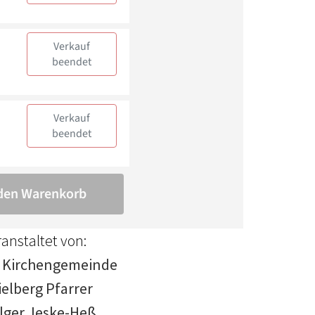
anstaltet von:
. Kirchengemeinde
ielberg Pfarrer
lger Jeske-Heß