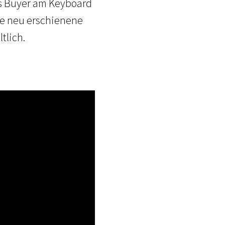
as Buyer am Keyboard
ie neu erschienene
tlich.