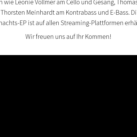
rn wie Leonie Vollmer am Cello und Gesang, Thom
Thorsten Meinhardt am Kontrabass und E-Bass. D
achts-EP ist auf allen Streaming-Plattformen erhäl
Wir freuen uns auf Ihr Kommen!