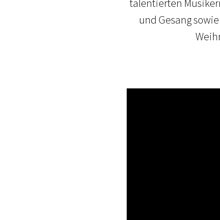
talentierten Musike
und Gesang sowie 
Weihn