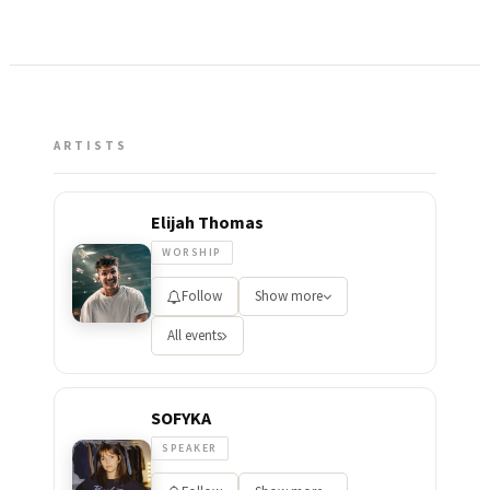
ARTISTS
Elijah Thomas
WORSHIP
Follow
Show more
All events
SOFYKA
SPEAKER