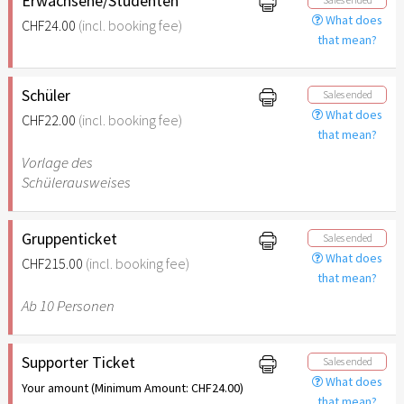
Erwachsene/Studenten
What does
CHF24.00
(incl. booking fee)
that mean?
Schüler
Sales ended
What does
CHF22.00
(incl. booking fee)
that mean?
Vorlage des
Schülerausweises
Gruppenticket
Sales ended
What does
CHF215.00
(incl. booking fee)
that mean?
Ab 10 Personen
Supporter Ticket
Sales ended
What does
Your amount (Minimum Amount: CHF24.00)
that mean?