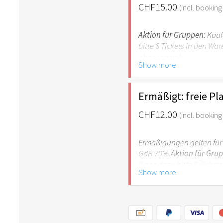
CHF15.00
(incl. booking
Aktion für Gruppen:
Kaufe
bitte 6 Tickets in den Wa
abgezogen.)
Show more
Ermäßigt: freie Pl
CHF12.00
(incl. booking
Ermäßigungen gelten für 
GdB 70%.
Aktion für Gru
(Lege dazu bitte 6 Ticket
Show more
wieder abgezogen.)