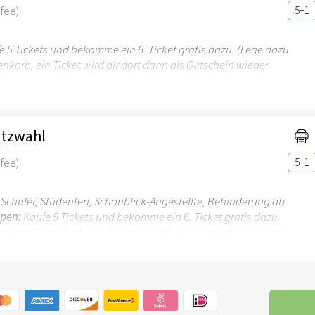
 fee)
5+1
 5 Tickets und bekomme ein 6. Ticket gratis dazu. (Lege dazu
renkorb, ein Ticket wird dir dort dann als Gutschein wieder
atzwahl
 fee)
5+1
Schüler, Studenten, Schönblick-Angestellte, Behinderung ab
ppen:
Kaufe 5 Tickets und bekomme ein 6. Ticket gratis dazu.
s in den Warenkorb, ein Ticket wird dir dort dann als Gutschein