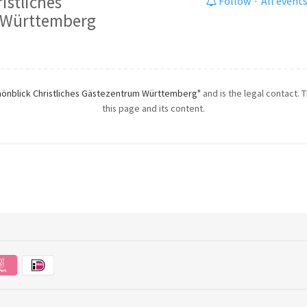
istliches
Follow
·
All event
 Württemberg
hönblick Christliches Gästezentrum Württemberg"
and is the legal contact. 
this page and its content.