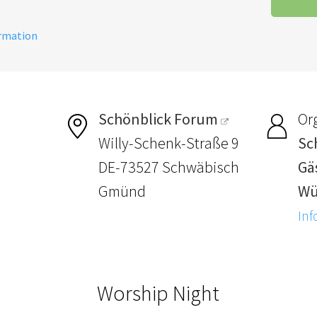
ormation
Schönblick Forum
Or
Willy-Schenk-Straße 9
Sc
DE-73527 Schwäbisch
Gä
Gmünd
Wü
Inf
Worship Night