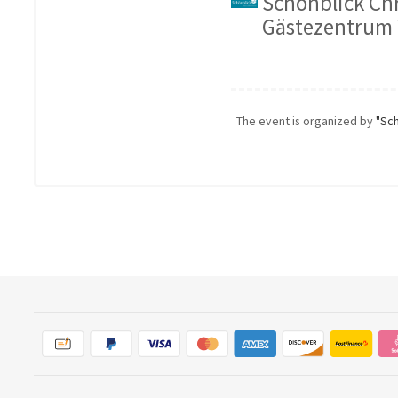
Schönblick Chr
Gästezentrum
The event is organized by
"Sc