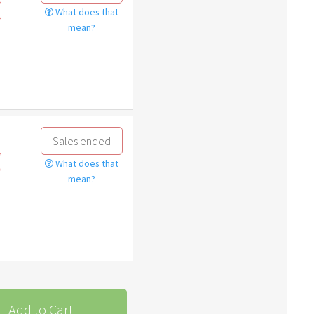
What does that
mean?
Sales ended
What does that
mean?
Add to Cart