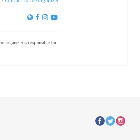
s
·
Contact to the organizer
The organizer is responsible for