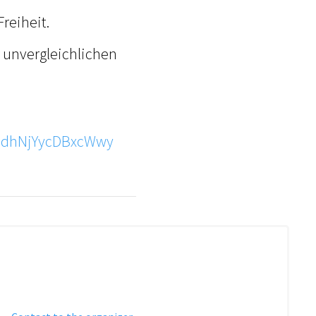
Freiheit.
r unvergleichlichen
amdhNjYycDBxcWwy