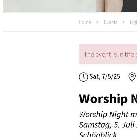
Home
Events
Nig
The event is in the 
Sat, 7/5/25
Worship 
Worship Night m
Samstag, 5. Jul
Schönblick.