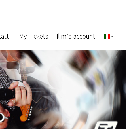
atti
My Tickets
Il mio account