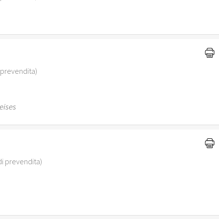
di prevendita)
eises
i di prevendita)