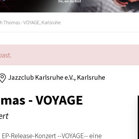
ah Thomas - VOYAGE, Karlsruhe
past.
Jazzclub Karlsruhe e.V., Karlsruhe
omas - VOYAGE
ert
' EP-Release-Konzert --VOYAGE-- eine