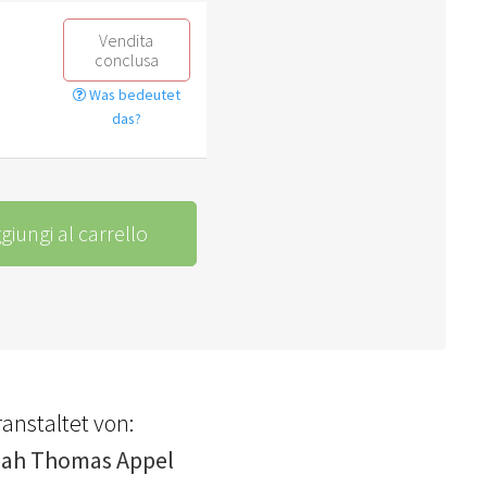
Vendita
conclusa
Was bedeutet
das?
giungi al carrello
anstaltet von:
ijah Thomas Appel