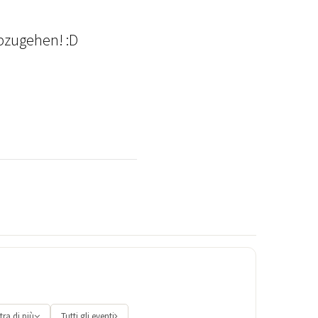
bzugehen! :D
ra di più
Tutti gli eventi