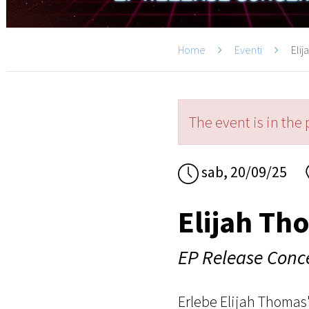
Home
Eventi
Elij
The event is in the 
sab, 20/09/25
Elijah Th
EP Release Conc
Erlebe Elijah Thomas