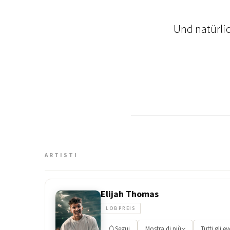
Und natürli
ARTISTI
Elijah Thomas
LOBPREIS
Segui
Mostra di più
Tutti gli ev