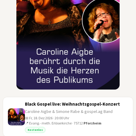
Black Gospel live: Weihnachtsgospel-Konzert
Caroline Aigbe & Simone Rabe & gospel.ag Band
📅 Fr, 18. Dez 2026 · 20:00 Uhr
📍 Evang.- meth. Erlöserkirche · 75712
Pforzheim
18
Kostenlos
DEZ