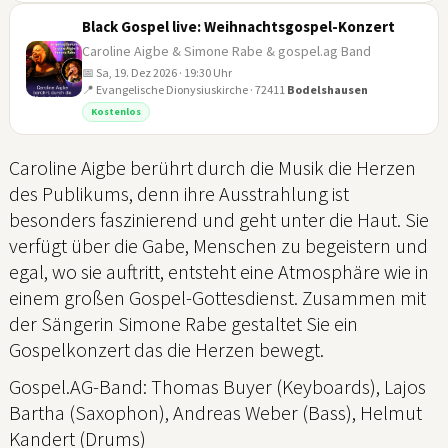
Black Gospel live: Weihnachtsgospel-Konzert
Caroline Aigbe & Simone Rabe & gospel.ag Band
📅 Sa, 19. Dez 2026 · 19:30 Uhr
📍 Evangelische Dionysiuskirche · 72411
Bodelshausen
19
Kostenlos
DEZ
Caroline Aigbe berührt durch die Musik die Herzen
des Publikums, denn ihre Ausstrahlung ist
besonders faszinierend und geht unter die Haut. Sie
verfügt über die Gabe, Menschen zu begeistern und
egal, wo sie auftritt, entsteht eine Atmosphäre wie in
einem großen Gospel-Gottesdienst. Zusammen mit
der Sängerin Simone Rabe gestaltet Sie ein
Gospelkonzert das die Herzen bewegt.
Gospel.AG-Band: Thomas Buyer (Keyboards), Lajos
Bartha (Saxophon), Andreas Weber (Bass), Helmut
Kandert (Drums)