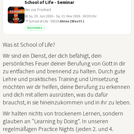
School of Life - Seminar
Hin zur Freiheit
📅 Sa, 20. Jun 2026 – Sa, 21. Nov 2026 · 18:30 Uhr
📍 School of Life · 59229
Ahlen (Westf.)
20
Kostenlos
JUN
Was ist School of Life?
Wir sind ein Dienst, der dich befähigt, dein
persönliches Feuer deiner Berufung von Gott in dir
zu entfachen und brennend zu halten. Durch gute
Lehre und praktisches Training und Umsetzung
möchten wir dir helfen, deine Berufung zu erkennen
und dich mit allem ausrüsten, was du dafür
brauchst, in sie hineinzukommen und in ihr zu leben.
Wir halten nichts von trockenem Lernen, sondern
glauben an "Learning by Doing". In unseren
regelmäßigen Practice Nights (jeden 2. und 4.