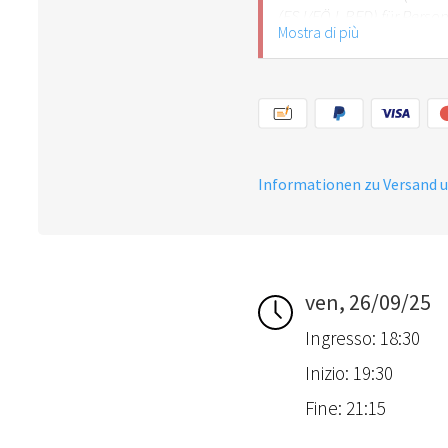
(FSJ/FÖJ, BFD) für Perso
Mostra di più
erhalten für die Begleitp
Grundsicherungsempfänge
(Nachweis erforderlich) 
gültigen Nachweis für d
bereithalten!
Informationen zu Versand 
ven, 26/09/25
Ingresso: 18:30
Inizio: 19:30
Fine: 21:15