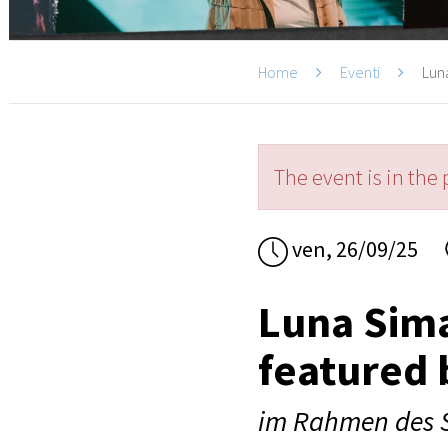
Home
Eventi
Luna
The event is in the 
ven, 26/09/25
Luna Sima
featured 
im Rahmen des S