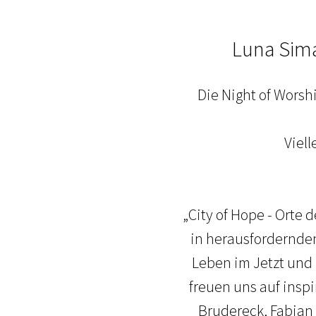
Luna Sima
Die Night of Worsh
Viel
„City of Hope - Orte 
in herausfordernden
Leben im Jetzt und 
freuen uns auf inspi
Brudereck, Fabian 