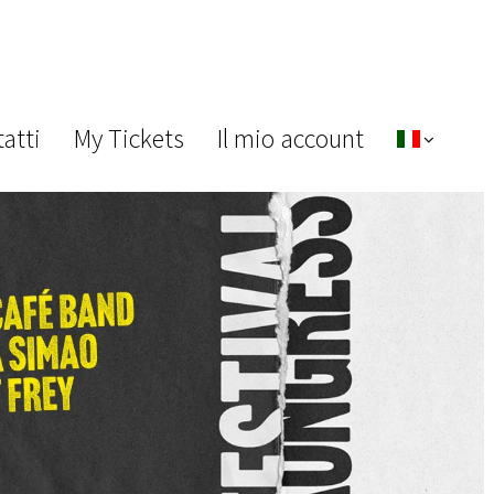
atti
My Tickets
Il mio account