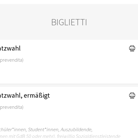
BIGLIETTI
latzwahl
di prevendita)
Platzwahl, ermäßigt
di prevendita)
Schüler*innen, Student*innen, Auszubildende,
en mit GdB 50 oder mehr), freiwillig Sozialdienstleistende