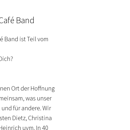
 Café Band
é Band ist Teil vom
Dich?
einen Ort der Hoffnung
gemeinsam, was unser
 und für andere. Wir
sten Dietz, Christina
Heinrich uvm. In 40