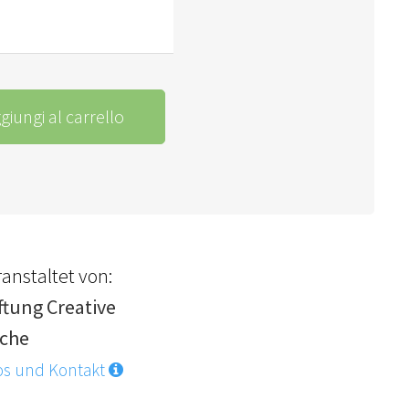
giungi al carrello
anstaltet von:
ftung Creative
rche
os und Kontakt