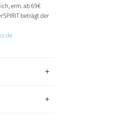
ch, erm. ab 69€
rSPIRIT beträgt der
ss.de