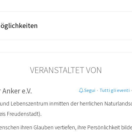
öglichkeiten
VERANSTALTET VON
 Anker e.V.
Segui
·
Tutti gli eventi
- und Lebenszentrum inmitten der herrlichen Naturlands
is Freudenstadt).
Menschen ihren Glauben vertiefen, ihre Persönlichkeit bil