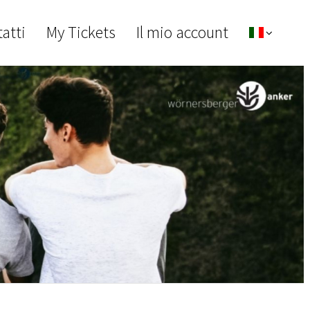
atti
My Tickets
Il mio account