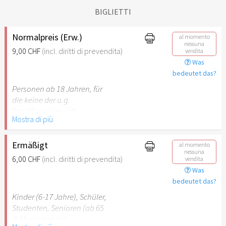
BIGLIETTI
Normalpreis (Erw.)
al momento
nessuna
9,00 CHF
(incl. diritti di prevendita)
vendita
Was
bedeutet das?
Personen ab 18 Jahren, für
die keine der u.g.
Ermäßigungen gilt.
Mostra di più
Ermäßigt
al momento
nessuna
6,00 CHF
(incl. diritti di prevendita)
vendita
Was
bedeutet das?
Kinder (6-17 Jahre), Schüler,
Studenten, Senioren (ab 65
J) Menschen mit