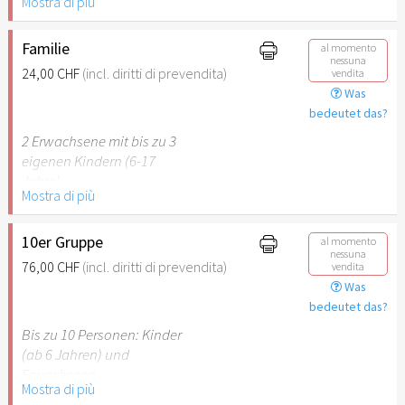
Mostra di più
Behinderung (ab 50%),
Begleitperson. Der jeweilige
Ausweis ist beim Einlass
Familie
al momento
nessuna
vorzulegen.
24,00 CHF
(incl. diritti di prevendita)
vendita
Was
Hinweis: Für Kinder unter 6
bedeutet das?
Jahren ist der Ostergarten
2 Erwachsene mit bis zu 3
Stuttgart nicht
eigenen Kindern (6-17
empfehlenswert.
Jahre).
Mostra di più
Hinweis: Für Kinder unter 6
Jahren ist der Ostergarten
10er Gruppe
al momento
nessuna
Stuttgart nicht
76,00 CHF
(incl. diritti di prevendita)
vendita
empfehlenswert.
Was
bedeutet das?
Bis zu 10 Personen: Kinder
(ab 6 Jahren) und
Erwachsene.
Mostra di più