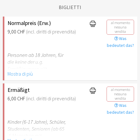
BIGLIETTI
Normalpreis (Erw.)
al momento
nessuna
9,00 CHF
(incl. diritti di prevendita)
vendita
Was
bedeutet das?
Personen ab 18 Jahren, für
die keine der u.g.
Ermäßigungen gilt.
Mostra di più
Ermäßigt
al momento
nessuna
6,00 CHF
(incl. diritti di prevendita)
vendita
Was
bedeutet das?
Kinder (6-17 Jahre), Schüler,
Studenten, Senioren (ab 65
J) Menschen mit