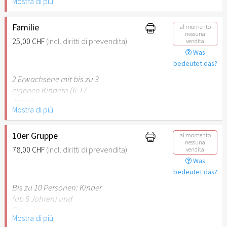
Mostra di più
Behinderung (ab 50%),
Begleitperson. Der jeweilige
Ausweis ist beim Einlass
Familie
al momento
nessuna
vorzulegen.
25,00 CHF
(incl. diritti di prevendita)
vendita
Was
Hinweis: Für Kinder unter 6
bedeutet das?
Jahren ist der Ostergarten
2 Erwachsene mit bis zu 3
Stuttgart nicht
eigenen Kindern (6-17
empfehlenswert.
Jahre).
Mostra di più
Hinweis: Für Kinder unter 6
Jahren ist der Ostergarten
10er Gruppe
al momento
nessuna
Stuttgart nicht
78,00 CHF
(incl. diritti di prevendita)
vendita
empfehlenswert.
Was
bedeutet das?
Bis zu 10 Personen: Kinder
(ab 6 Jahren) und
Erwachsene.
Mostra di più